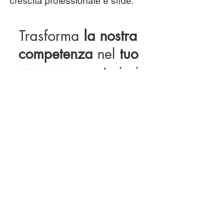
crescita professionale e sfide.
Trasforma
la nostra
competenza
nel
tuo
successo
: costruisci
con noi un'attività
redditizia e solida!
Acquisendo un franchising sicuro con
un investimento iniziale, avrai accesso
alla nostra rete di collaborazione
globale, a tecnologie avanzate, a
formazione continua e alla consulenza
di esperti per raggiungere i tuoi
obiettivi.
Un modello di business efficace per