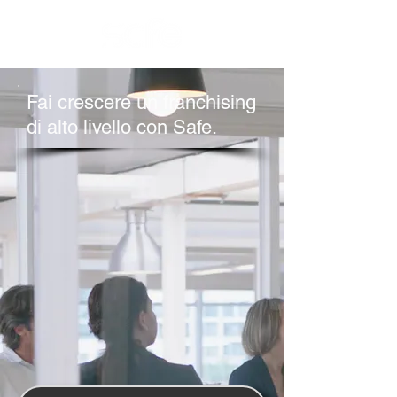
Fai crescere un franchising
di alto livello con Safe.