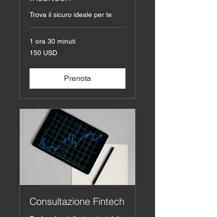
Trova il sicuro ideale per te
1 ora 30 minuti
150
150 USD
dollari
statunitensi
Prenota
Consultazione Fintech