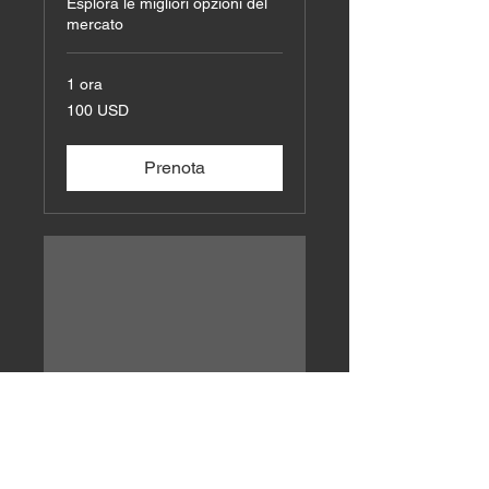
Esplora le migliori opzioni del
mercato
1 ora
100
100 USD
dollari
statunitensi
Prenota
Consulenza Proptech
Massimizza le tue inversioni in