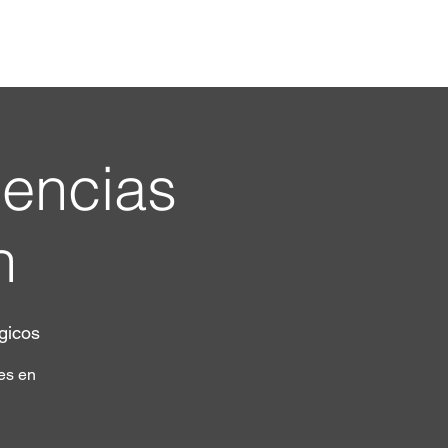
ivos
Franquicias
Blog
dencias
h
gicos
es en