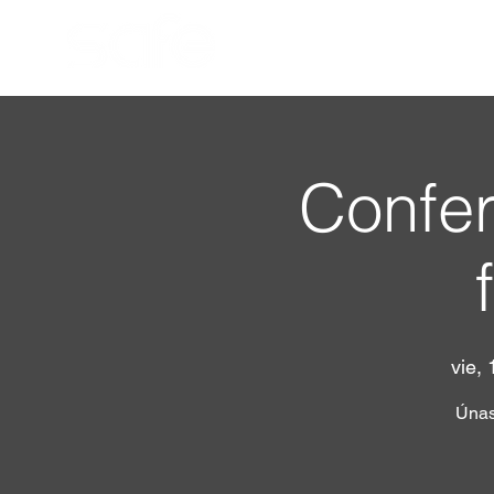
Confer
vie, 
Únas