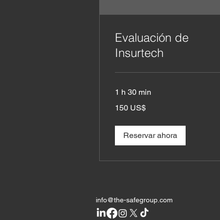
Evaluación de
Insurtech
1 h 30 min
150
150 US$
dólares
estadounidenses
Reservar ahora
info@the-safegroup.com