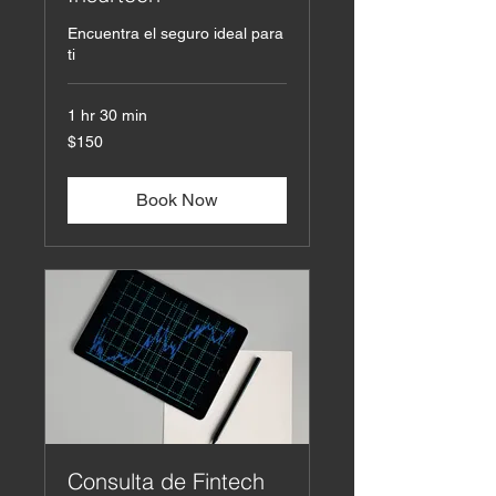
Encuentra el seguro ideal para
ti
1 hr 30 min
150
$150
US
dollars
Book Now
Consulta de Fintech