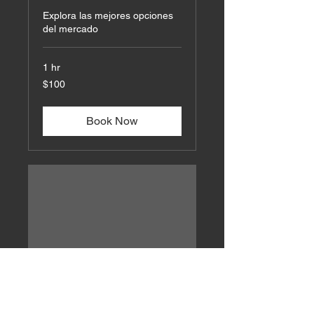
Explora las mejores opciones
del mercado
1 hr
100
$100
US
dollars
Book Now
Asesoría de Proptech